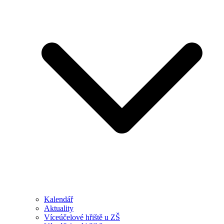
Kalendář
Aktuality
Víceúčelové hřiště u ZŠ