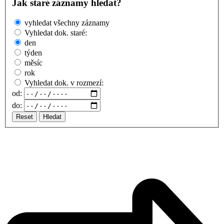
Jak staré záznamy hledat?
vyhledat všechny záznamy
Vyhledat dok. staré:
den
týden
měsíc
rok
Vyhledat dok. v rozmezí:
od:
do:
Reset
Hledat