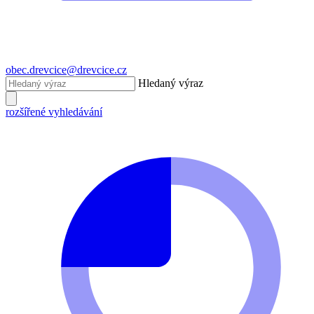
obec.drevcice@drevcice.cz
Hledaný výraz
rozšířené vyhledávání