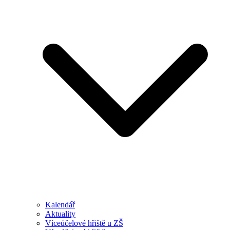
Kalendář
Aktuality
Víceúčelové hřiště u ZŠ