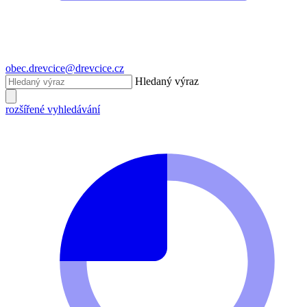
obec.drevcice@drevcice.cz
Hledaný výraz
rozšířené vyhledávání