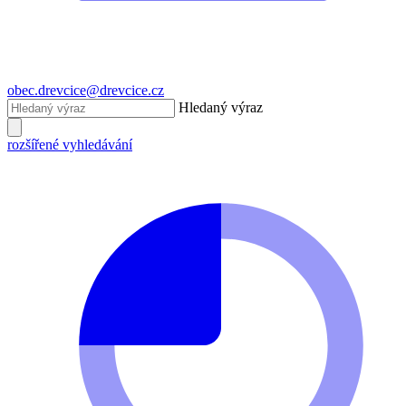
obec.drevcice@drevcice.cz
Hledaný výraz
rozšířené vyhledávání