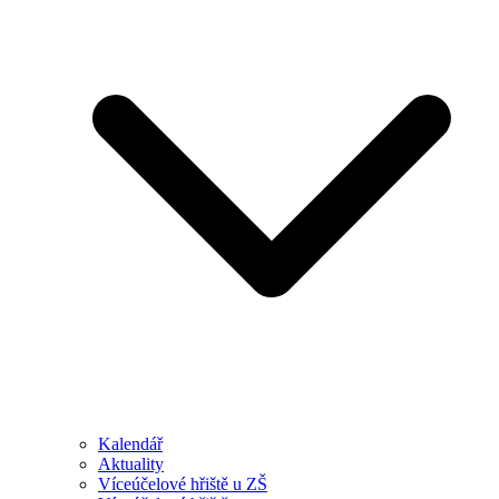
Kalendář
Aktuality
Víceúčelové hřiště u ZŠ