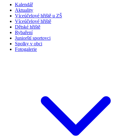
Kalendář
Aktuality
Víceúčelové hřiště u ZŠ
Víceúčelové hřiště
Dětské hřiště
Rybaření
Juniorští sportovci
Spolky v obci
Fotogalerie