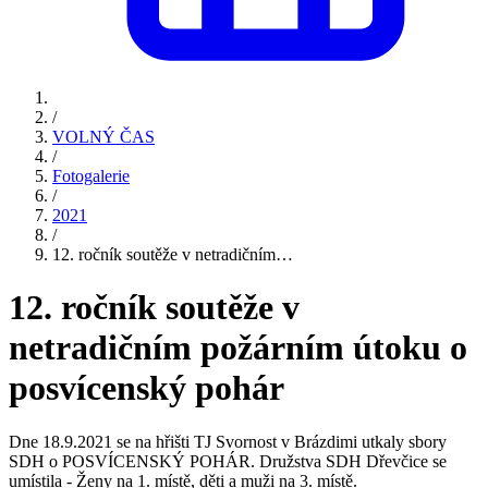
/
VOLNÝ ČAS
/
Fotogalerie
/
2021
/
12. ročník soutěže v netradičním…
12. ročník soutěže v
netradičním požárním útoku o
posvícenský pohár
Dne 18.9.2021 se na hřišti TJ Svornost v Brázdimi utkaly sbory
SDH o POSVÍCENSKÝ POHÁR. Družstva SDH Dřevčice se
umístila - Ženy na 1. místě, děti a muži na 3. místě.