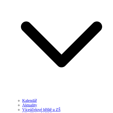
Kalendář
Aktuality
Víceúčelové hřiště u ZŠ