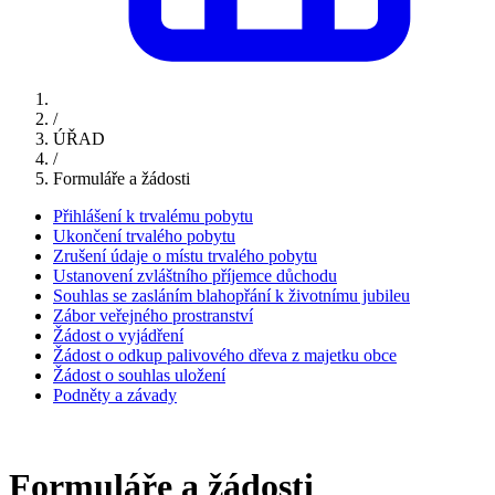
/
ÚŘAD
/
Formuláře a žádosti
Přihlášení k trvalému pobytu
Ukončení trvalého pobytu
Zrušení údaje o místu trvalého pobytu
Ustanovení zvláštního příjemce důchodu
Souhlas se zasláním blahopřání k životnímu jubileu
Zábor veřejného prostranství
Žádost o vyjádření
Žádost o odkup palivového dřeva z majetku obce
Žádost o souhlas uložení
Podněty a závady
Formuláře a žádosti