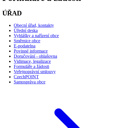
ÚŘAD
Obecní úřad, kontakty
Úřední deska
Vyhlášky a nařízení obce
Směrnice obce
E-podatelna
Povinné informace
Doručování - ohlašovna
Vidimace, legalizace
Formuláře a žádosti
Veřejnoprávní smlouvy
CzechPOINT
Samospráva obce