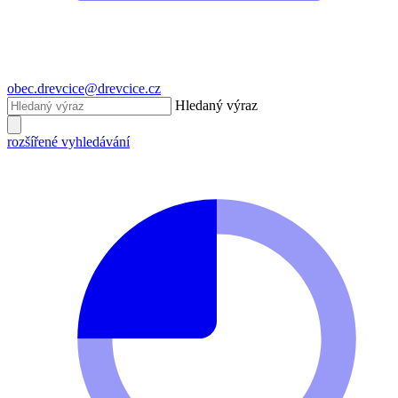
obec.drevcice@drevcice.cz
Hledaný výraz
rozšířené vyhledávání