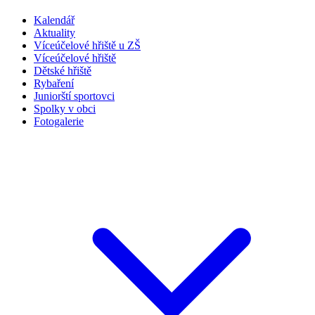
Kalendář
Aktuality
Víceúčelové hřiště u ZŠ
Víceúčelové hřiště
Dětské hřiště
Rybaření
Juniorští sportovci
Spolky v obci
Fotogalerie