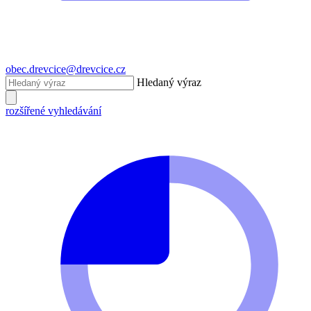
obec.drevcice@drevcice.cz
Hledaný výraz
rozšířené vyhledávání