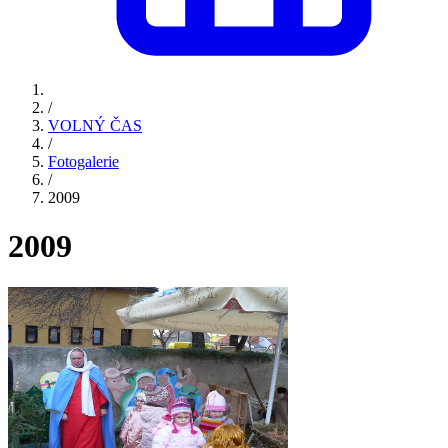
/
VOLNÝ ČAS
/
Fotogalerie
/
2009
2009