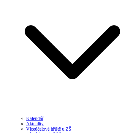
Kalendář
Aktuality
Víceúčelové hřiště u ZŠ