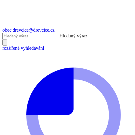
obec.drevcice@drevcice.cz
Hledaný výraz
rozšířené vyhledávání