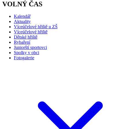
VOLNÝ ČAS
Kalendář
Aktuality
Víceúčelové hřiště u ZŠ
Víceúčelové hřiště
Dětské hřiště
Rybaření
Juniorští sportovci
Spolky v obci
Fotogalerie