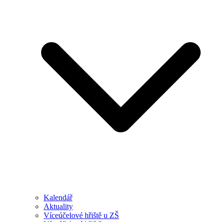
Kalendář
Aktuality
Víceúčelové hřiště u ZŠ