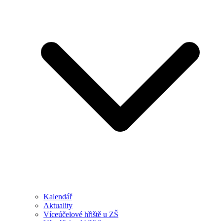
Kalendář
Aktuality
Víceúčelové hřiště u ZŠ