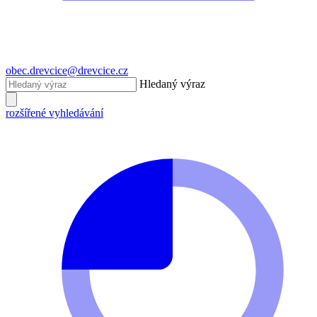
obec.drevcice@drevcice.cz
Hledaný výraz
rozšířené vyhledávání