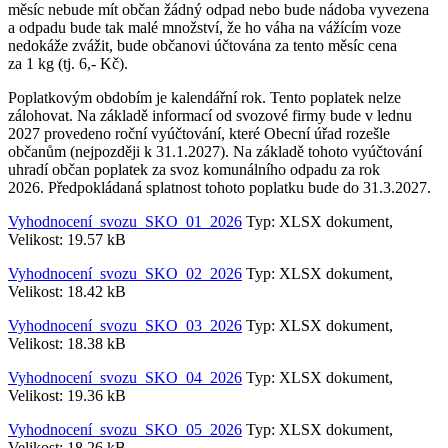
měsíc nebude mít občan žádný odpad nebo bude nádoba vyvezena
a odpadu bude tak malé množství, že ho váha na vážícím voze
nedokáže zvážit, bude občanovi účtována za tento měsíc cena
za 1 kg (tj. 6,- Kč).
Poplatkovým obdobím je kalendářní rok. Tento poplatek nelze
zálohovat. Na základě informací od svozové firmy bude v lednu
2027 provedeno roční vyúčtování, které Obecní úřad rozešle
občanům (nejpozději k 31.1.2027). Na základě tohoto vyúčtování
uhradí občan poplatek za svoz komunálního odpadu za rok
2026. Předpokládaná splatnost tohoto poplatku bude do 31.3.2027.
Vyhodnocení_svozu_SKO_01_2026
Typ: XLSX dokument,
Velikost: 19.57 kB
Vyhodnocení_svozu_SKO_02_2026
Typ: XLSX dokument,
Velikost: 18.42 kB
Vyhodnocení_svozu_SKO_03_2026
Typ: XLSX dokument,
Velikost: 18.38 kB
Vyhodnocení_svozu_SKO_04_2026
Typ: XLSX dokument,
Velikost: 19.36 kB
Vyhodnocení_svozu_SKO_05_2026
Typ: XLSX dokument,
Velikost: 18.26 kB